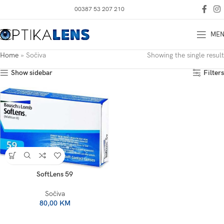
00387 53 207 210
ME
Home
»
Sočiva
Showing the single result
Show sidebar
Filters
SoftLens 59
Sočiva
80,00
KM