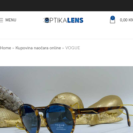
0
MENU
0,00
K
Home
»
Kupovina naočara online
»
VOGUE