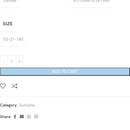
Ženske
VO-5368-S-281980
SIZE
53-21-145
ADD TO CART
Category:
Sunčane
Share: