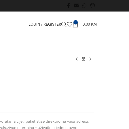
0
LOGIN / REGISTER
0,00
KM
koraku, a cijeli paket stiže direktno na vašu adresu.
zakazivanje termina – uživajte u jednostavnoj i