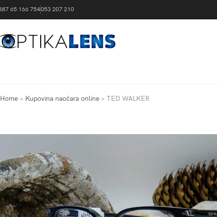
387 65 166 754
053 207 210
Home
»
Kupovina naočara online
»
TED WALKER