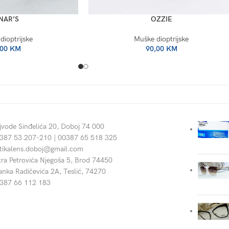
NAR’S
OZZIE
dioptrijske
Muške dioptrijske
,00
KM
90,00
KM
jvode Sinđelića 20, Doboj 74 000
387 53 207-210 | 00387 65 518 325
tikalens.doboj@gmail.com
tra Petrovića Njegoša 5, Brod 74450
anka Radičevića 2A, Teslić, 74270
387 66 112 183