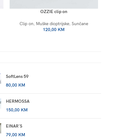
OZZIE clip on
O
Clip on
,
Muške dioptrijske
,
Sunčane
Clip on
,
Mušk
120,00
KM
SoftLens 59
80,00
KM
HERMOSSA
150,00
KM
EINAR'S
79,00
KM