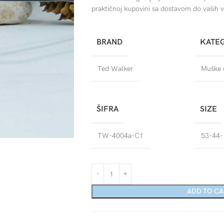
praktičnoj kupovini sa dostavom do vaših v
BRAND
KATE
Ted Walker
Muške d
ŠIFRA
SIZE
TW-4004a-C1
53-44-
ADD TO C