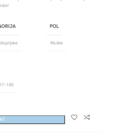
rata!
GORIJA
POL
ioprijske
Muške
17-145
ART