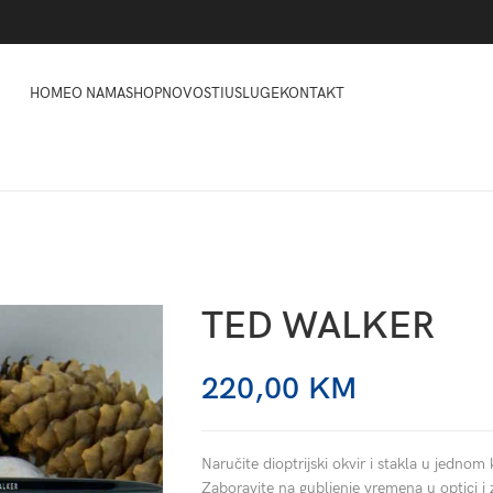
HOME
O NAMA
SHOP
NOVOSTI
USLUGE
KONTAKT
TED WALKER
220,00
KM
Naručite dioptrijski okvir i stakla u jednom 
Zaboravite na gubljenje vremena u optici i 