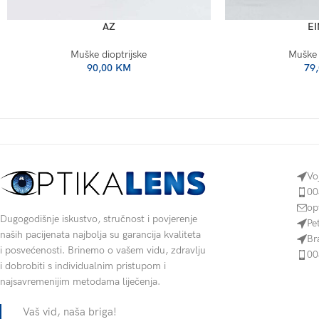
AZ
EI
Muške dioptrijske
Muške 
90,00
KM
79
Vo
00
op
Dugogodišnje iskustvo, stručnost i povjerenje
Pe
naših pacijenata najbolja su garancija kvaliteta
Br
i posvećenosti. Brinemo o vašem vidu, zdravlju
00
i dobrobiti s individualnim pristupom i
najsavremenijim metodama liječenja.
Vaš vid, naša briga!