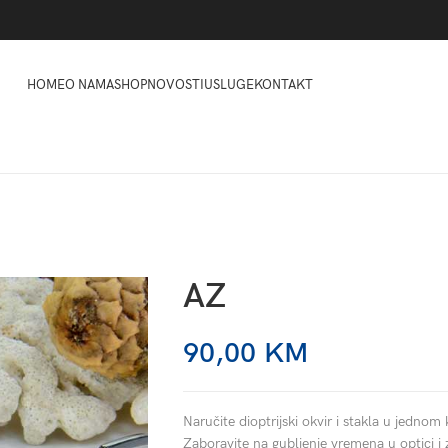
HOME
O NAMA
SHOP
NOVOSTI
USLUGE
KONTAKT
AZ
90,00
KM
Naručite dioptrijski okvir i stakla u jednom 
Zaboravite na gubljenje vremena u optici i 