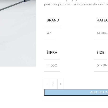
praktičnoj kupovini sa dostavom do vaših v
BRAND
KATE
AZ
Muške d
ŠIFRA
SIZE
1165C
51-19-
ADD TO C