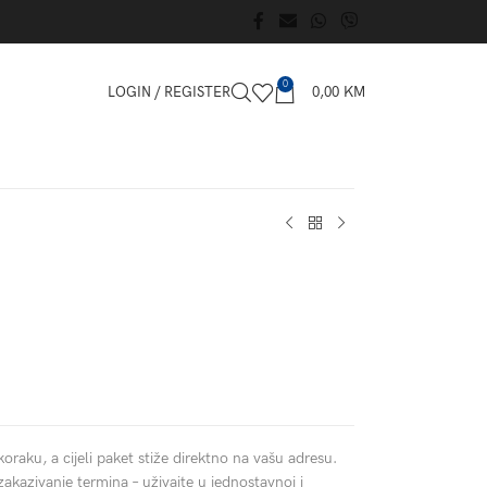
0
LOGIN / REGISTER
0,00
KM
koraku, a cijeli paket stiže direktno na vašu adresu.
zakazivanje termina – uživajte u jednostavnoj i