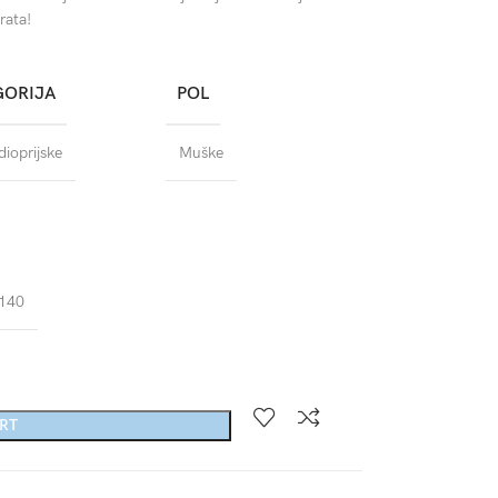
rata!
GORIJA
POL
ioprijske
Muške
140
ART