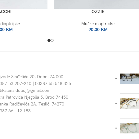
ACCHI
OZZIE
dioptrijske
Muške dioptrijske
,00
KM
90,00
KM
jvode Sinđelića 20, Doboj 74 000
387 53 207-210 | 00387 65 518 325
tikalens.doboj@gmail.com
tra Petrovića Njegoša 5, Brod 74450
anka Radičevića 2A, Teslić, 74270
387 66 112 183