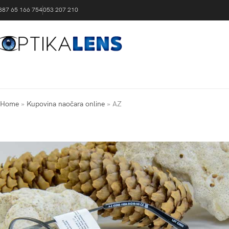
387 65 166 754
053 207 210
Home
»
Kupovina naočara online
»
AZ