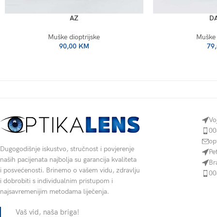
AZ
D
Muške dioptrijske
Muške 
90,00
KM
79
Vo
00
op
Dugogodišnje iskustvo, stručnost i povjerenje
Pe
naših pacijenata najbolja su garancija kvaliteta
Br
i posvećenosti. Brinemo o vašem vidu, zdravlju
00
i dobrobiti s individualnim pristupom i
najsavremenijim metodama liječenja.
Vaš vid, naša briga!