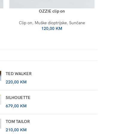
OZZIE clip on
O
Clip on
,
Muške dioptrijske
,
Sunčane
Clip on
,
Mušk
120,00
KM
TED WALKER
220,00
KM
SILHOUETTE
679,00
KM
TOM TAILOR
210,00
KM